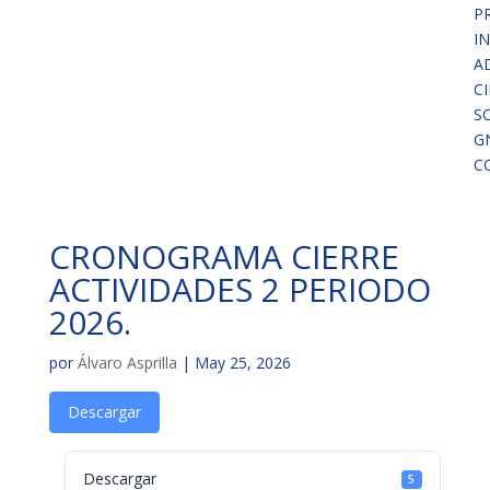
P
I
A
C
S
G
C
CRONOGRAMA CIERRE
ACTIVIDADES 2 PERIODO
2026.
por
Álvaro Asprilla
|
May 25, 2026
Descargar
Descargar
5